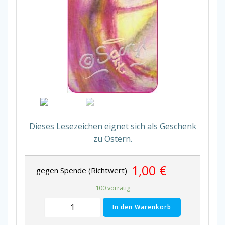
Dieses Lesezeichen eignet sich als Geschenk
zu Ostern.
1,00
€
gegen Spende (Richtwert)
100 vorrätig
T
In den Warenkorb
a
n
z