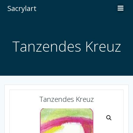
Zum
Sacrylart
Inhalt
springen
Tanzendes Kreuz
Tanzendes Kreuz