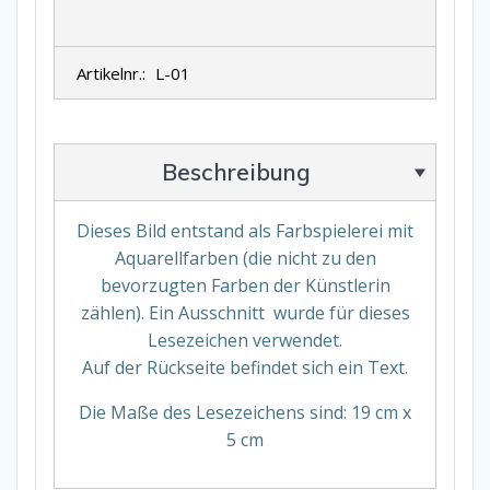
e
n
d
e
Artikelnr.:
L-01
s
K
r
e
u
z
Beschreibung
M
e
n
g
Dieses Bild entstand als Farbspielerei mit
e
Aquarellfarben (die nicht zu den
bevorzugten Farben der Künstlerin
zählen). Ein Ausschnitt wurde für dieses
Lesezeichen verwendet.
Auf der Rückseite befindet sich ein Text.
Die Maße des Lesezeichens sind: 19 cm x
5 cm