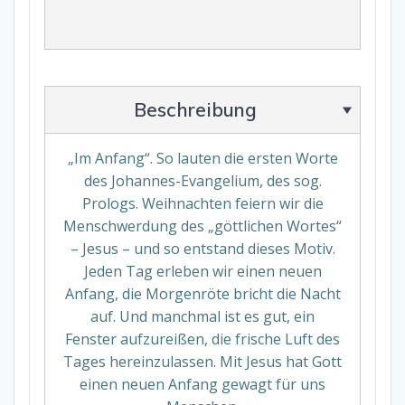
n
f
a
n
g
M
e
n
Beschreibung
g
e
„Im Anfang“. So lauten die ersten Worte
des Johannes-Evangelium, des sog.
Prologs. Weihnachten feiern wir die
Menschwerdung des „göttlichen Wortes“
– Jesus – und so entstand dieses Motiv.
Jeden Tag erleben wir einen neuen
Anfang, die Morgenröte bricht die Nacht
auf. Und manchmal ist es gut, ein
Fenster aufzureißen, die frische Luft des
Tages hereinzulassen. Mit Jesus hat Gott
einen neuen Anfang gewagt für uns