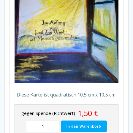
Diese Karte ist quadratisch 10,5 cm x 10,5 cm.
1,50
€
gegen Spende (Richtwert)
I
In den Warenkorb
m
A