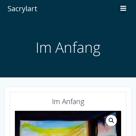
Zum
Sacrylart
Inhalt
springen
Im Anfang
Im Anfang